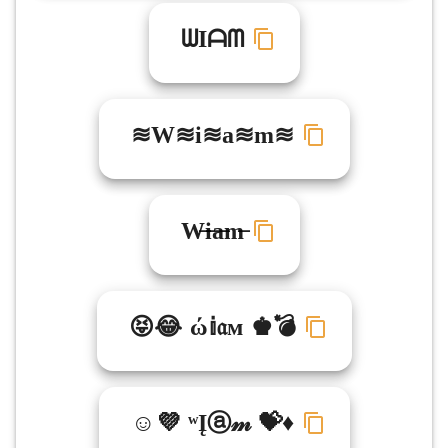
ᗯIᗩᗰ
≋W≋i≋a≋m≋
W̶i̶a̶m̶
😝😂 ώ𝕚𝔞м ♚💣
☺💜 ʷĮⓐ𝓂 💝♦