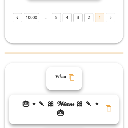
10000
…
5
4
3
2
1
ᵂⁱᵃᵐ
🎂 ⋆ 🍡 🎀 𝒲𝒾𝒶𝓂 🎀 🍡 ⋆
🎂