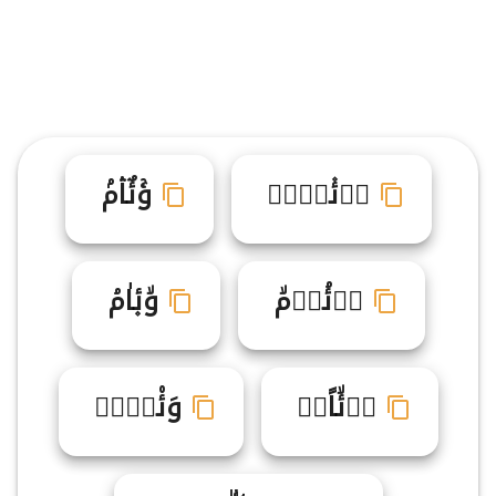
وࣷئ۫اࣸم۬
وۚئٌاۛمۢ
وࣵئۘاࣶمۙ
وۙئ۪اٰمۘ
وࣳئۙاًمࣹ
وَئ۠اࣳمࣼ