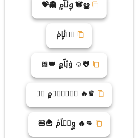
ൠ🐼 و۪ئۧاۗمٍ 👻💝
وࣷئ۫اۭم۫
🐸☺ و۟ئ۪اّمۣ 👑🎀
♛🔥 وࣸئࣴاࣺمٕ ☯♨
👊🔥 وۣئࣵاٌمۘ 🍟🍔