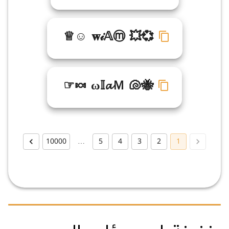
♕☺ 𝐰𝒾𝔸ⓜ 💥💞
☞🍬 ω𝕀𝓪Ｍ 🐚🐝
10000
…
5
4
3
2
1