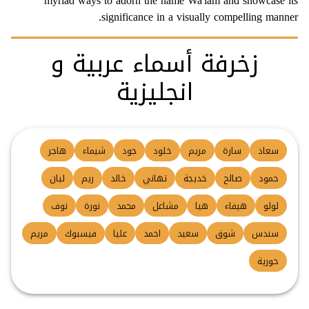
myriad ways to adorn the name Wa'iam and showcase its
significance in a visually compelling manner.
زخرفة أسماء عربية و
انجليزية
سعاد
سارة
مريم
خلود
جود
شيماء
هاجر
حمود
صالح
خديجة
تهاني
خالد
ريم
ليان
لولو
هيفاء
هيا
مشاعل
محمد
نورة
نوف
سندس
شوق
سعيد
احمد
عليا
فيسبوك
مريم
حورية