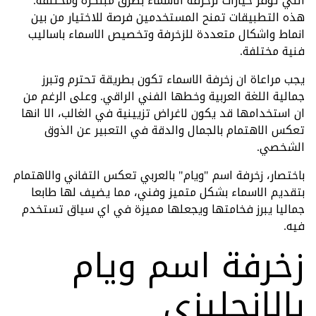
التي توفر خيارات لزخرفة الاسماء بطرق مبتكرة ومختلفة.
هذه التطبيقات تمنح المستخدمين فرصة للاختيار من بين
انماط واشكال متعددة للزخرفة وتخصيص الاسماء باساليب
فنية مختلفة.
يجب مراعاة ان زخرفة الاسماء تكون بطريقة تحترم وتبرز
جمالية اللغة العربية وخطها الفني الراقي. وعلى الرغم من
ان استخدامها قد يكون لاغراض تزيينية في الغالب، الا انها
تعكس الاهتمام بالجمال والدقة في التعبير عن الذوق
الشخصي.
باختصار، زخرفة اسم "ويام" بالعربي تعكس التفاني والاهتمام
بتقديم الاسماء بشكل متميز وفني، مما يضيف لها طابعا
جماليا يبرز فخامتها ويجعلها مميزة في اي سياق تستخدم
فيه.
زخرفة اسم ويام
بالانجليزي