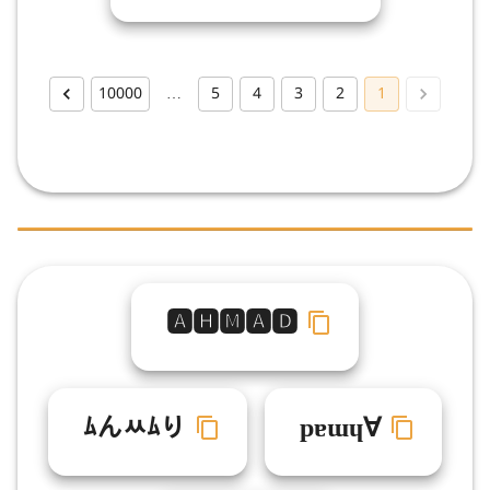
10000
…
5
4
3
2
1
🅰🅷🅼🅰🅳
ﾑんﾶﾑり
pɐɯɥ∀