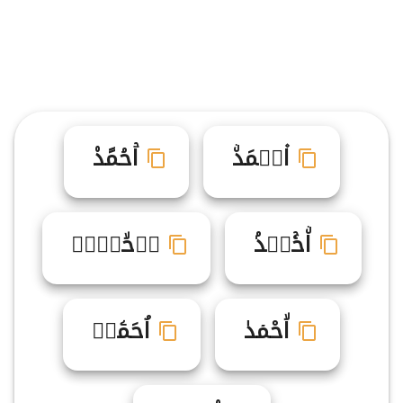
ا۫حࣽمَدۨ
اۡحۘمًد۠
اۨحۚمࣴدۢ
اࣷحۙمࣷدࣻ
اۙحْمۤدٰ
اُحَمۧدࣺ