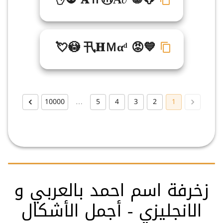
💘😳 卂𝐇Ｍαᵈ 😡💙
10000
…
5
4
3
2
1
زخرفة اسم احمد بالعربي و
الانجليزي - أجمل الأشكال