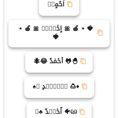
ا۠حًمٍدࣳ
🍓 ⋆ 🍎 🎀 اٍحۨمࣽدࣼ 🎀 🍎 ⋆
🍓
🐣🐸 أحٔم۫دً 😂🐜
♦🍮 اࣴحࣻمࣷدٕ ♛♠
ඏ🐠 اًحٔمࣹدّ ♣☯