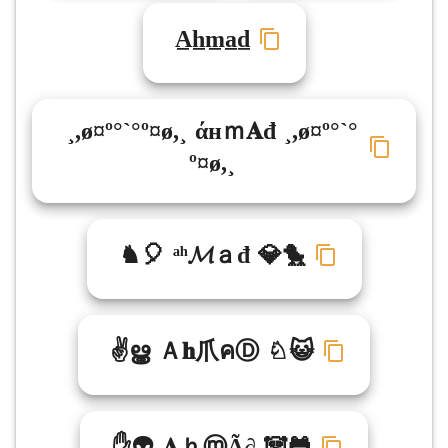
A̲h̲m̲a̲d̲
¸,ø¤º°`°º¤ø,¸ άнｍ𝐀đ ¸,ø¤º°`°
º¤ø,¸
♞🎈 ᵃʰ𝓜ａđ 💎🐤
✌ൠ Ａ𝐡爪คⒹ ♘😺
✋👽 𝐀ｈⓜÃ∂ 🐼🐸