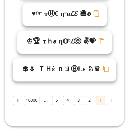
♥☞ тⒽ€ ηᵒв𝓛𝓔 🍔✊
♔🏆 тｈ𝒆 η𝐎ᵇ𝓛ⓔ ✌💝
💲🌷 ＴＨέ ｎㄖⒷŁε ♘♛
10000
…
5
4
3
2
1