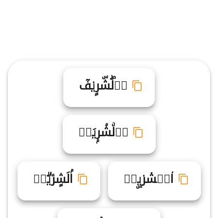
اࣸلۖشۜرٍي۟فٓ
اࣷلۨشۘرۭيَفࣵ
ا۟لࣹشۤر۟يۣفࣷ
اۢلَشٍرٔيۗفࣵ