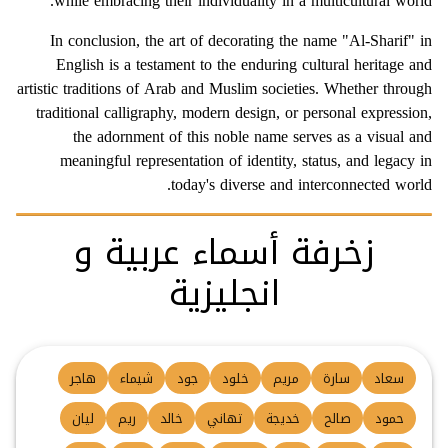
while embracing their individuality in a multicultural world.
In conclusion, the art of decorating the name "Al-Sharif" in
English is a testament to the enduring cultural heritage and
artistic traditions of Arab and Muslim societies. Whether through
traditional calligraphy, modern design, or personal expression,
the adornment of this noble name serves as a visual and
meaningful representation of identity, status, and legacy in
today's diverse and interconnected world.
زخرفة أسماء عربية و
انجليزية
سعاد
سارة
مريم
خلود
جود
شيماء
هاجر
حمود
صالح
خديجة
تهاني
خالد
ريم
ليان