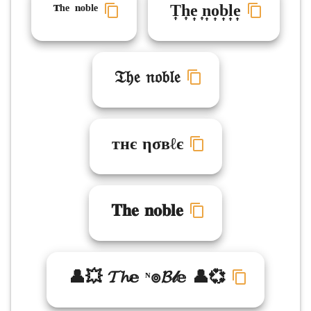
ᵀʰᵉ ⁿᵒᵇˡᵉ
T͎h͎e͎ ͎n͎o͎b͎l͎e͎
𝔗𝔥𝔢 𝔫𝔬𝔟𝔩𝔢
тнє ησвℓє
𝐓𝐡𝐞 𝐧𝐨𝐛𝐥𝐞
👤💥 𝓣𝓱𝕖 ᶰ๏𝓑𝓁𝕖 👤💞