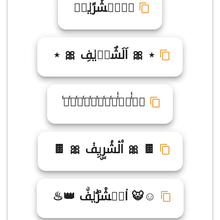
ا۬لࣳشۘرًيٰفࣾ
⋆ 🎀 اَلَشٌرࣸيٰفِ 🎀 ⋆
اࣶ̾̾ل۪̾̾ش̾ۚ̾ر̾ٓ̾ي̾ࣵ̾ف̾۠̾
🍫 🎀 ا۠لۛشۘرۣيِف۫ 🎀 🍫
☺🐯 ا۟لࣹشْرۖيٰفۨ 👑♨