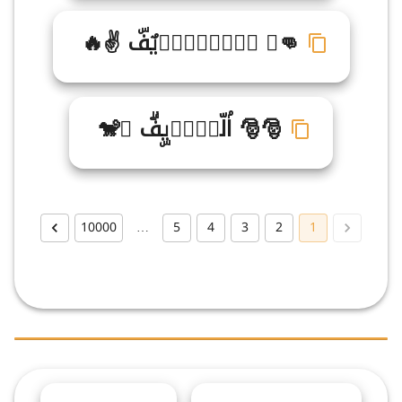
👊☮ اࣽلࣹشࣳرࣷيٌفۜ ✌🔥
🎅🎅 اۢلّشࣽرࣳيۣفۗ ♡🐒
10000
…
5
4
3
2
1