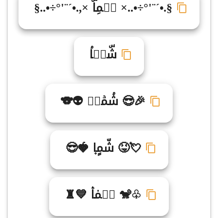
§.•´¨'°÷•..× شࣳمِاۜ ×,.•´¨'°÷•..§
شۜمࣵاۘ
🎉😎 شۘمۡاࣷ 👽🐨
💘😝 شّمٍا۪ 🍓😎
♧🐒 شࣹم۟اۛ 💙♜