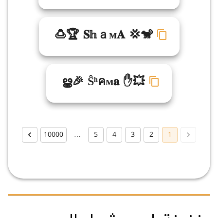
🍮🏆 𝐒𝕙ａм𝐀 💢🐒
ൠ🎉 Ŝʰคм𝐚 ✋💥
10000
…
5
4
3
2
1