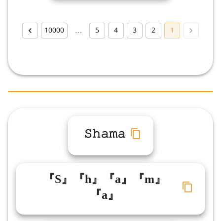
10000
…
5
4
3
2
1
𝚂𝚑𝚊𝚖𝚊
『S』『h』『a』『m』
『a』