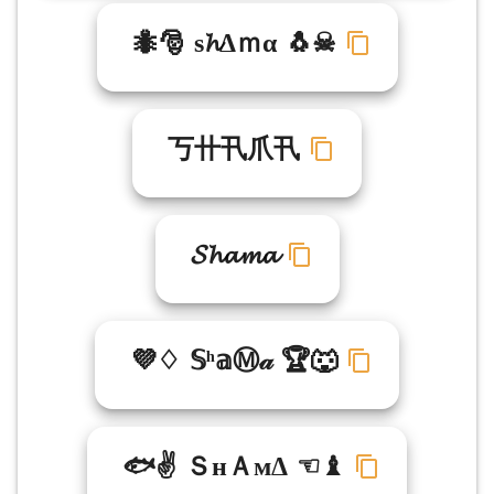
🐜🎅 ѕ𝓱Δｍα 🐧☠
丂卄卂爪卂
𝓢𝓱𝓪𝓶𝓪
💜♢ 𝕊ʰ𝕒Ⓜ𝒶 🏆🐺
🐟✌ ＳнＡмΔ ☜♝