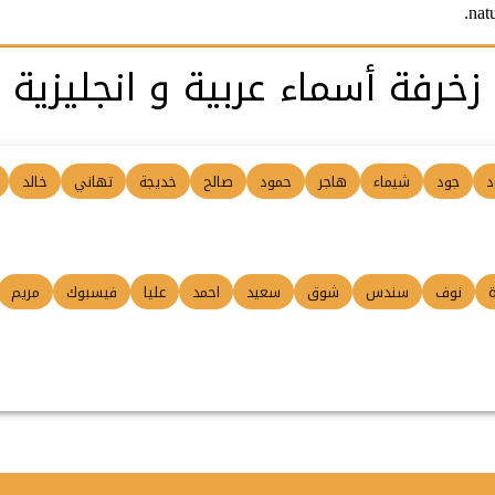
nat
زخرفة أسماء عربية و انجليزية
د
جود
شيماء
هاجر
حمود
صالح
خديجة
تهاني
خالد
ة
نوف
سندس
شوق
سعيد
احمد
عليا
فيسبوك
مريم