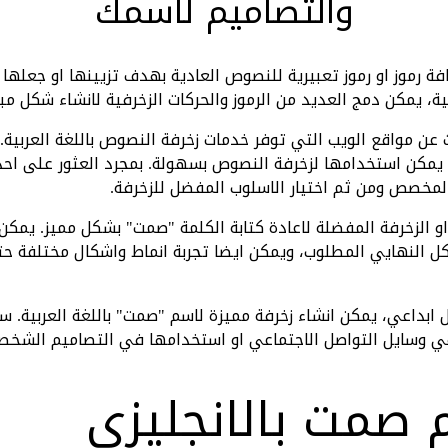
والتصاميم لاسمك
رموز او رموز تعبيرية للنصوص العادية بهدف تزيينها او جعلها تب
ة، يمكن دمج العديد من الرموز والحركات الزخرفية لانشاء شكل مبت
 عن مواقع الويب التي توفر خدمات زخرفة النصوص باللغة العربية.
 يمكن استخدامها لزخرفة النصوص بسهولة. بمجرد العثور على احد
خصص ومن ثم اختيار الاسلوب المفضل للزخرفة.
 الزخرفة المفضلة لاعادة كتابة الكلمة "صمت" بشكل مميز. يمكن اخ
شكل النهايي المطلوب، ويمكن ايضا تجربة انماط واشكال مختلفة 
بداعي، يمكن انشاء زخرفة مميزة لاسم "صمت" باللغة العربية. سي
ي وسايل التواصل الاجتماعي او استخدامها في التصاميم الشخصي
 صمت بالانجليزي