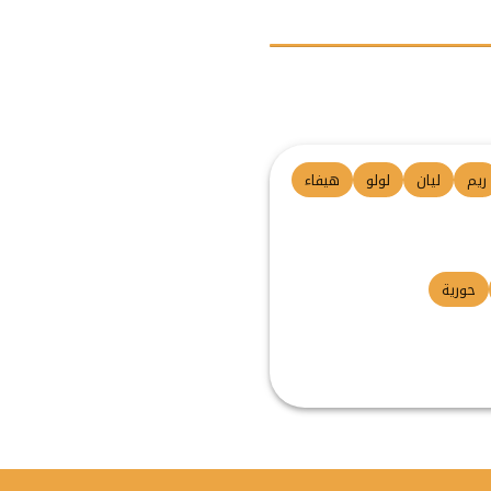
ريم
ليان
لولو
هيفاء
حورية