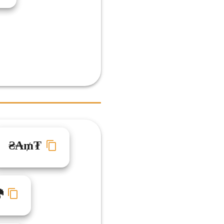
₴₳₥₮
