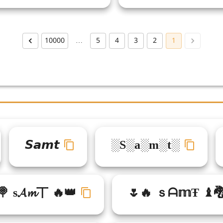
10000
…
5
4
3
2
1
𝙎𝙖𝙢𝙩
░S░a░m░t░
🍭 s𝓐𝓶丅 🔥👑
🌷🔥 ｓᗩ𝕞Ŧ ♝