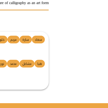
ure of calligraphy as an art form.
سعاد
سارة
مريم
خلو
هيا
مشاعل
محمد
نور