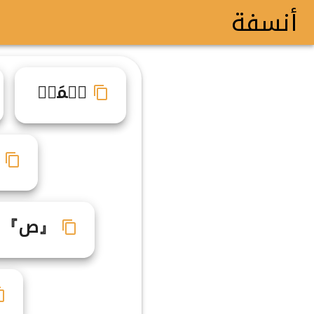
أنسفة
صࣼمَت۬
『ص』『