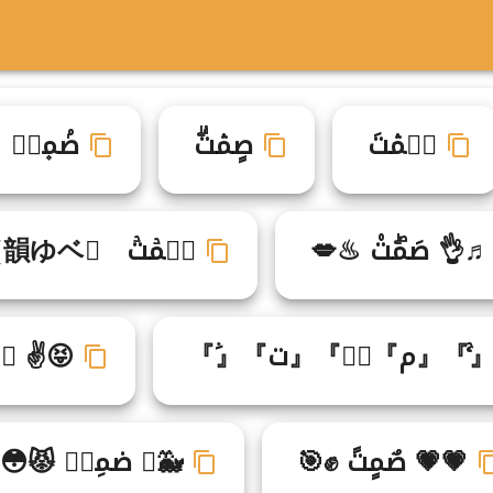
صࣽمۛتَ
صٍمۛتۗ
صۢم۪تࣼ
♬👌 صَمۖت۠ ♨💋
صࣳمۡتۡ （韻ゆベ）
ۚ』『م』『ْ』『ت』『ࣵ』
😝✌ صࣻ
💗💗 صٌمٍتً ✊🎯
🐳♔ ص۟مِت۬ 😾😳