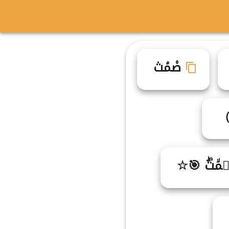
ص۠مۘت۟
مۙتۖ 🎯☆