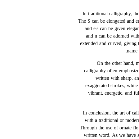
In traditional calligraphy, 
The S can be elongated and embe
and e's can be given elega
and n can be adorned with 
extended and curved, giving t
name "
On the other hand, m
calligraphy often emphasize
written with sharp, a
exaggerated strokes, while
vibrant, energetic, and f
In conclusion, the art of ca
with a traditional or modern
Through the use of ornate flo
written word. As we have se