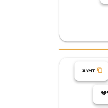
ꜱᴀᴍᴛ
💔