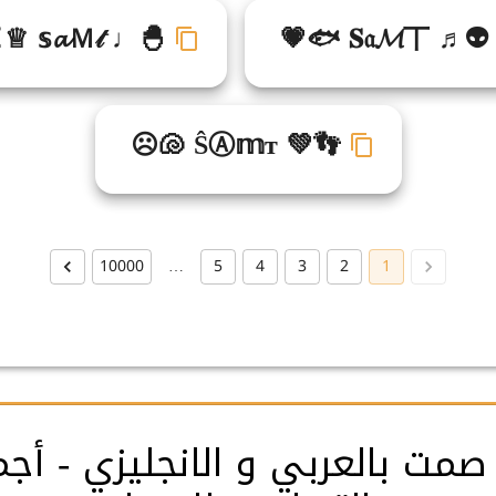
♕ 𝕤𝓪Ｍ𝓉 ♩🐣
💗🐟 𝐒𝔞𝓜丅 ♬👽
☹🐚 ŜⒶ𝕞т 💚👣
10000
…
5
4
3
2
1
مت بالعربي و الانجليزي - أج