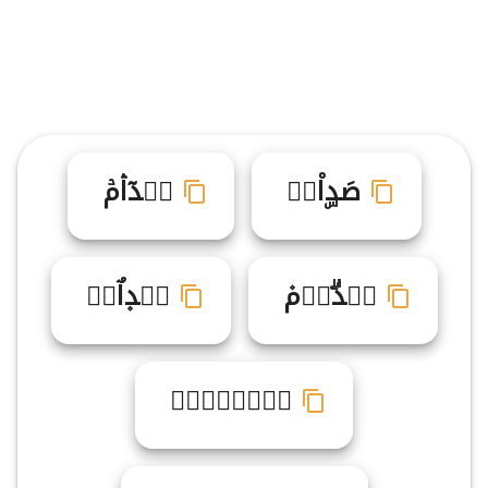
صَدۣاْم۬
صࣶدٓاۛمۡ
صࣻدۗاࣺم۫
صࣷد۪اٌمࣽ
ص۬دࣼاࣾمࣹ