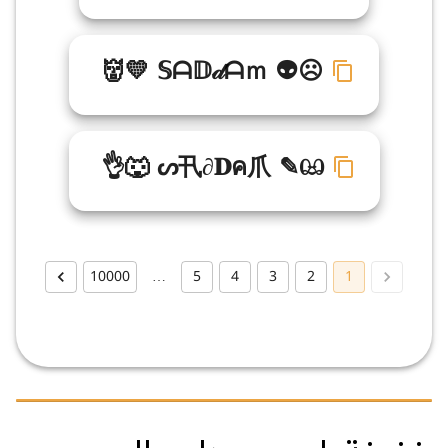
👹💛 𝕊ᗩ𝔻𝒹ᗩｍ 👽☹
👌🐺 ᔕ卂∂𝐃ค爪 ✎ඏ
10000
…
5
4
3
2
1