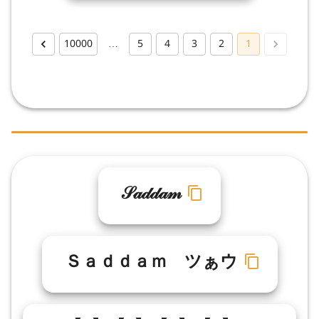
10000
…
5
4
3
2
1
𝒮𝒶𝒹𝒹𝒶𝓂
Ｓａｄｄａｍ ツぁウ