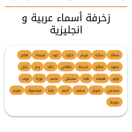
زخرفة أسماء عربية و
انجليزية
سعاد
سارة
مريم
خلود
جود
شيماء
هاجر
حمود
صالح
خديجة
تهاني
خالد
ريم
ليان
لولو
هيفاء
هيا
مشاعل
محمد
نورة
نوف
سندس
شوق
سعيد
احمد
عليا
فيسبوك
مريم
حورية