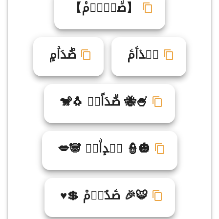
【 صۙدࣷاࣻم۠】
صࣽد۫اۧمۧ
صۖدَاۡمٕ
🍧🐝 صۗدَاًمࣷ 🐧🐒
🎃👮 صࣽدٕاۨمࣶ 🐼💋
🐯🎉 صۧدٌاࣸمْ 💲♥