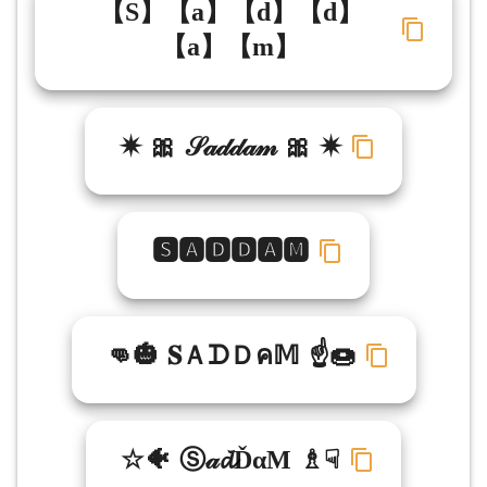
【S】【a】【d】【d】
【a】【m】
✷ 🎀 𝒮𝒶𝒹𝒹𝒶𝓂 🎀 ✷
🆂🅰🅳🅳🅰🅼
👊🎃 𝐒ＡᗪＤค𝕄 ☝🍩
☆🐠 Ⓢ𝒶𝓭ĎαΜ ♗☟