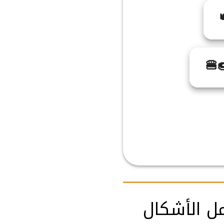
🍔
مل الأشكال