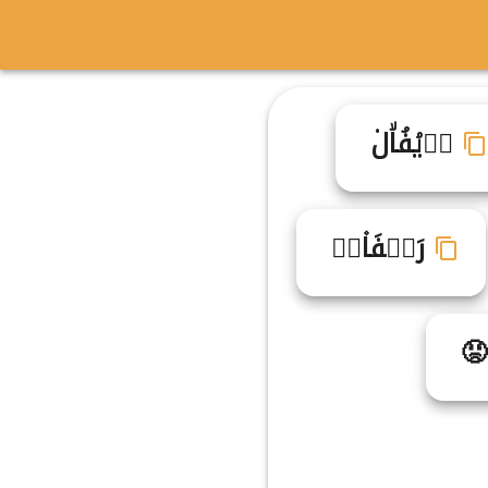
رࣵيۘفُاۙل۟
رَيࣾفَا۫لࣹ
😡