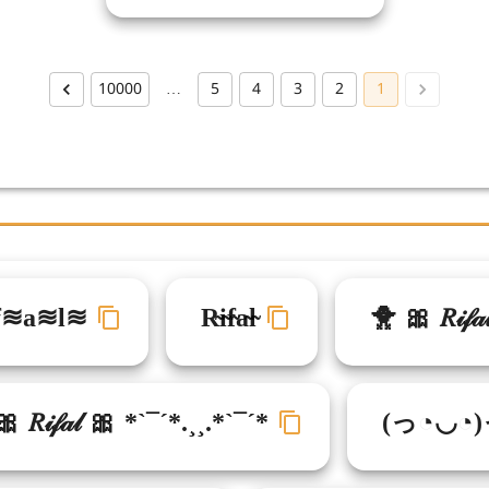
10000
…
5
4
3
2
1
f≋a≋l≋
R̴i̴f̴a̴l̴
🐥 🎀 𝑅𝒾𝒻
 𝑅𝒾𝒻𝒶𝓁 🎀 *`¯´*.¸¸.*`¯´*
(っ◔◡◔)っ