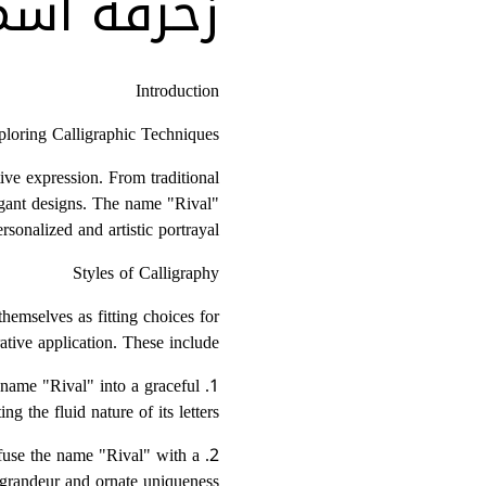
زخرفة اسم 
Introduction
ploring Calligraphic Techniques
ive expression. From traditional
legant designs. The name "Rival"
rsonalized and artistic portrayal.
Styles of Calligraphy
hemselves as fitting choices for
ative application. These include:
 name "Rival" into a graceful
ng the fluid nature of its letters.
nfuse the name "Rival" with a
 grandeur and ornate uniqueness.