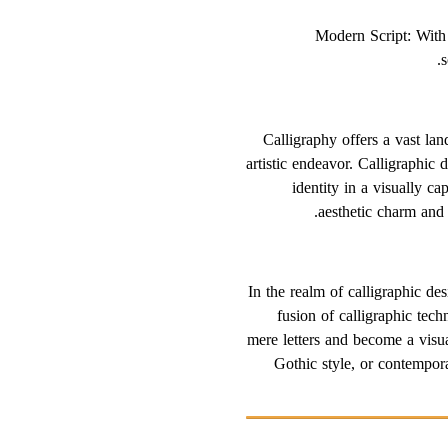
3. Modern Script: Wit
s
Calligraphy offers a vast lan
artistic endeavor. Calligraphic 
identity in a visually c
aesthetic charm and c
In the realm of calligraphic de
fusion of calligraphic tech
mere letters and become a visua
Gothic style, or contempora