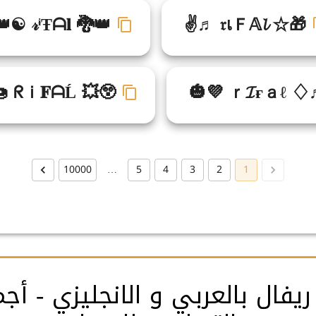
👑☯ 𝓇ᶤŦᗩ𝐥 🐉👑
✌♬ 𝔯เＦ𝔸𝓵 ☆🎁
🍩 ᖇｉ𝐅ᗩĹ 💥😲
🎃💜 ｒ𝓘ғａℓ ♢
10000
…
5
4
3
2
1
يفال بالعربي و الانجليزي - أج