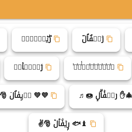
رۡيࣺفٌاًلٓ
رۖيۛفࣻاࣻلࣳ
ر̾ࣷ̾ي̾۬̾ف̾ۖ̾اِ̾̾ل̾ۤ̾
رۧيࣾفࣸاۛلࣹ
✋ رۤيࣴفۚاۗلٕ 🍩♬
💜💚 رࣼيِف۟اٌلۤ 🎅
♝🐟 رۭيۡفۨاْلۛ 🎅✌