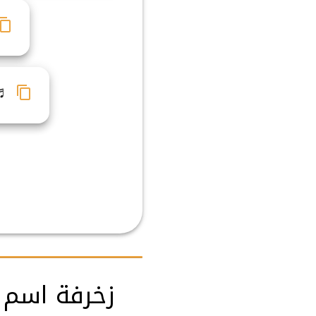
♬
زخرفة اسم ر