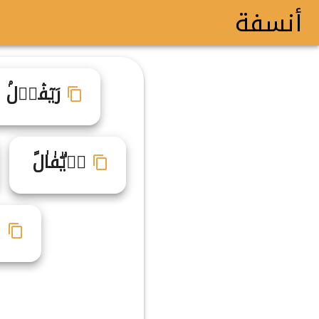
أنسفة
رَيٓفۛاࣳلۢ
رࣼيۗفٰاٰلً