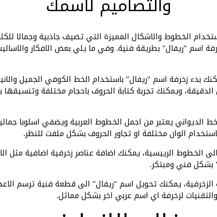
والتصاميم لاسمك
ستخدام الخطوط والاشكال المميزة التي تضيف جاذبية وجمالا للكل
فة اسم "ريفال" بطريقة فنية. وفي ما يلي بعض الافكار والاساليب 
كنك بدء زخرفة اسم "ريفال" باستخدام الخط الكوفي الجميل والاني
لدقيقة، ويمكنك تجربة كتابة الحروف باحجام مختلفة وتنسيقها ب
لخط الديواني يعتبر من اجمل الخطوط العربية ويضفي اسلوبا جماليا
استخدام الوان مختلفة او تجاور الحروف بشكل ملفت للنظر.
ة الى الخطوط الرييسية، يمكنك اضافة عناصر زخرفية اضافية مثل الاورا
 بشكل فني ومبتكر.
ات الزخرفية، يمكنك تحويل اسم "ريفال" الى قطعة فنية ترسم الاعج
التقنيات لزخرفة اي اسم عربي اخر بشكل مماثل.