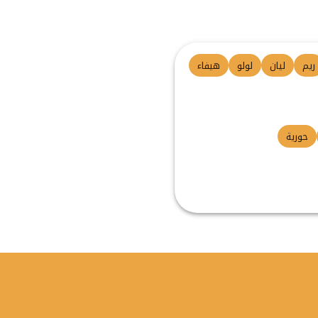
ريم
ليان
لولو
هيفاء
حورية