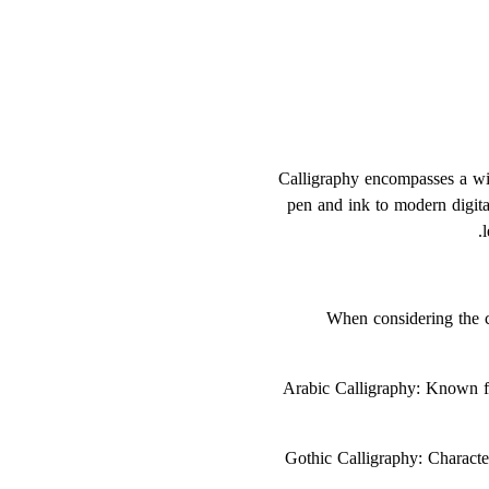
Calligraphy encompasses a wid
pen and ink to modern digita
When considering the ca
1. Arabic Calligraphy: Known 
2. Gothic Calligraphy: Charac