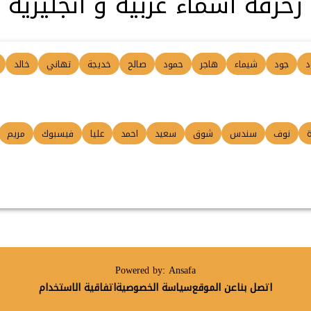
زخرفة أسماء عربية و انجليزية
د
جود
شيماء
هاجر
حمود
صالح
خديجة
تهاني
خالد
ة
نوف
سندس
شوق
سعيد
احمد
عليا
فيسبوك
مريم
Powered by:
Ansafa
اتصل بنا
عن الموقع
سياسة الخصوصية
اتفاقية الاستخدام