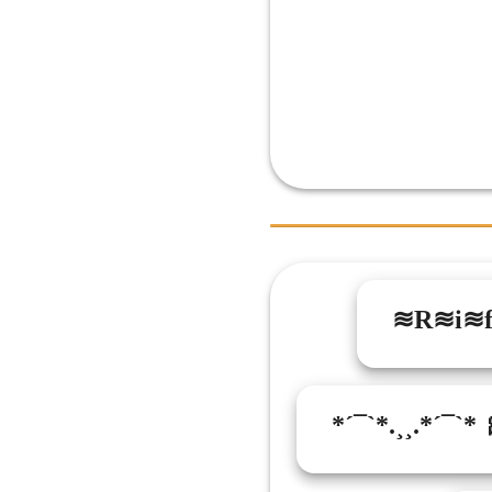
≋R≋i≋
*´¯`*.¸¸.*´¯`* 🎀