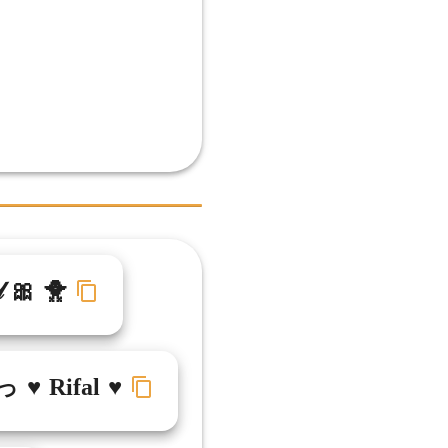
𝓁 🎀 🐥
 ♥ Rifal ♥