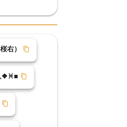
セ桜右）
︎❖︎♓︎■︎