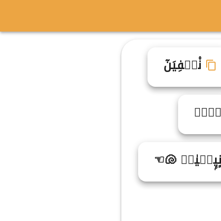
ن۠يࣸفِيَنٓ
فۧيࣶنࣺ
يۭفࣷيٰنࣶ 🐚☜