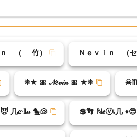
ｎ （ゝ 竹）
Ｎｅｖｉｎ （
❈★ 🎀 𝒩𝑒𝓋𝒾𝓃 🎀 ★❈
☠︎♏
😈 几𝐞ᵛ𝕀𝓃 🐤🐚
💲👣 ℕ𝒆ⓥเ几 ♦😎