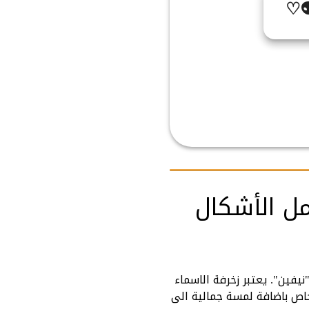
♡👽
مل الأشكال
يفين". يعتبر زخرفة الاسماء
خاص باضافة لمسة جمالية الى