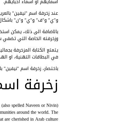
اسمايهم او اسماء احبايهم.
عند زخرفة اسم "نيفين" بالعر
و"ي" و"ف" و"ي" و"ن" باشكال 
بالاضافة الى ذلك، يمكن استخ
وزخرفته الخاصة التي تضفي سح
يتمتع الكتابة المزخرفة بجمال
في البطاقات التهنية، او اله
باختصار، زخرفة اسم "نيفين" ب
زخرفة اسم 
n (also spelled Naveen or Nivin)
mmunities around the world. The
at are cherished in Arab culture.