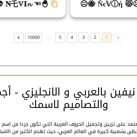
 𝐍乇𝕍𝐈𝓷 ☜🐣
☹🐝 Ňє𝕍ⓘή 😾
10000
…
5
4
3
2
1
يفين بالعربي و الانجليزي - أج
والتصاميم لاسمك
عتمد على تزيين وتجميل الحروف العربية التي تكون جزءا من اسم "ن
حظى بشعبية كبيرة في العالم العربي، حيث تهتم الكثير من الاش