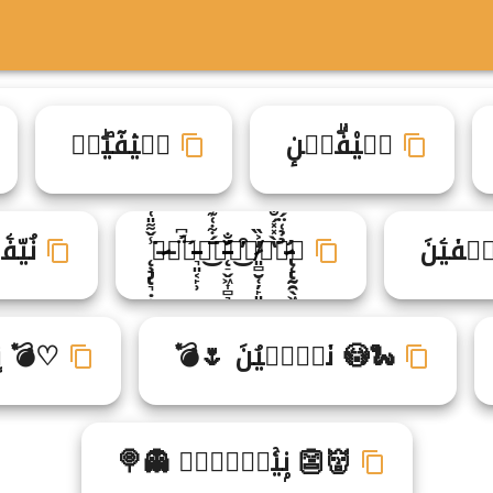
ن۬ي۠فۗيࣺنٕ
نࣼيۛفٓيۖنࣹ
فۤيۧنَ
ن̵̷̢̨̢̛̰̯̖͖̳̻͕͙̗̙̺̉̉͑̈́̈ٔ̔̀̽̽́̐͘ي̸̷͈̻̮̜̦̙͈̝̦̱͕̖̓͐̏۠͒̕͜ف̵̵̨̛̠̬͖͎̻͉̗̆̐۬̄́͋͑͊͘͜ي̵̵͉͈͔̙̹́ࣾ̈́͆̚ن̶̷َ̨̧̡̢͉̣̝̬̣͇̱̠̦̫͉̞̾̌͌̎͑̐̈́̀̌͘͜
نُيّ
🐍😳 نۤيࣶفࣺيُنَ 🌷💣
♡💣 نٍ
👹👺 نۭيۚفࣵيࣹنࣳ 👻🍭