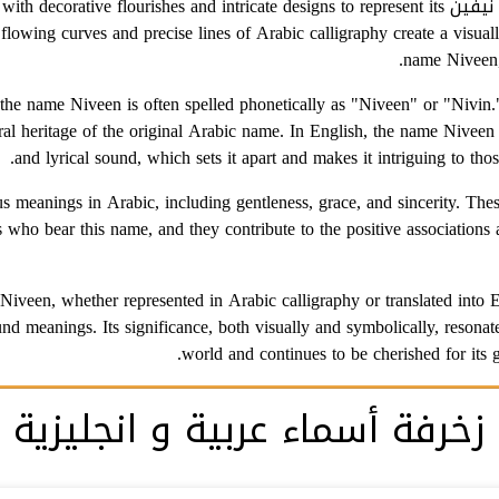
In Arabic calligraphy, the name نيفين tive flourishes and intricate designs to represent its
flowing curves and precise lines of Arabic calligraphy create a visuall
name Niveen, 
the name Niveen is often spelled phonetically as "Niveen" or "Nivin."
al heritage of the original Arabic name. In English, the name Niveen is
and lyrical sound, which sets it apart and makes it intriguing to th
meanings in Arabic, including gentleness, grace, and sincerity. These 
ls who bear this name, and they contribute to the positive associations
Niveen, whether represented in Arabic calligraphy or translated into E
und meanings. Its significance, both visually and symbolically, reson
world and continues to be cherished for its g
زخرفة أسماء عربية و انجليزية