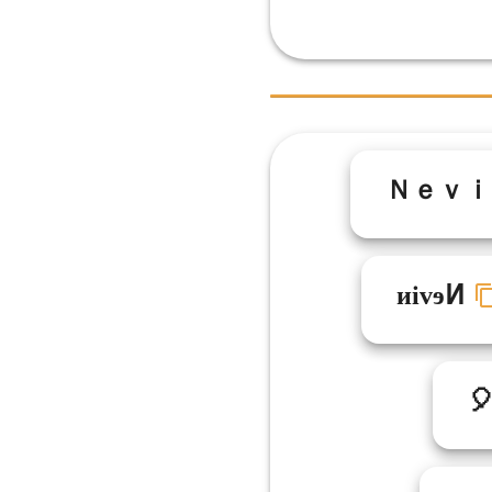
Ｎｅｖｉ
ᴎivɘͶ
🎈