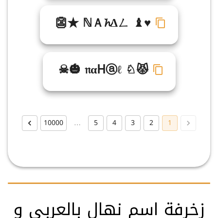
👺★ ℕＡ𝓱Δㄥ ♝♥
☠🎃 𝔫αᕼⓐℓ ♘😾
10000
…
5
4
3
2
1
زخرفة اسم نهال بالعربي و