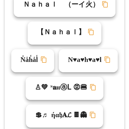
Ｎａｈａｌ （ーイ火）
【 Ｎａｈａｌ】
N̾a̾h̾a̾l̾
N♥a♥h♥a♥l
♙💚 ᶰ𝐚нⓐᒪ 😡🍔
💲♬ ήα𝔥𝐀𝓛 🍫👻