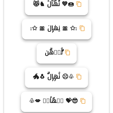
🍩💙 نًهۜاًلۧ ♞😾
:✩ 🎀 نِه۟اۭلۤ 🎀 ✩:
ۗلۨاࣻهۗن
♧☹ نۨهۭاۭلۗ 🐧🐲
😎💝 نࣻهٌاۘلࣶ 💋♧