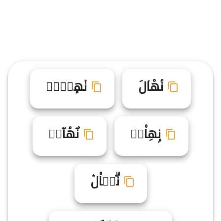
نٔهْاۤلَ
ن۫هٕاࣽلࣸ
نۭهِا۠لࣷ
نٌهۘآلࣷ
نۗه۬ا۠لۛ