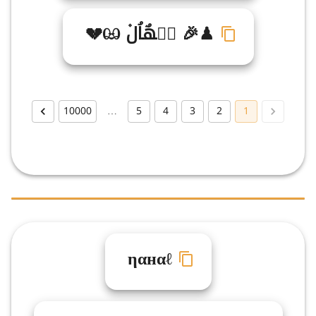
♟🎉 نࣹهٌاُل۫ ඏ💔
10000
…
5
4
3
2
1
ηαнαℓ