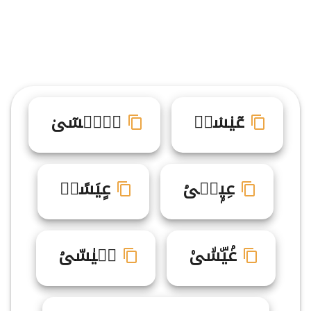
عٓي۟س۫ىࣼ
عࣴيࣴسٓى۟
عِيۭس۬ىۘ
عٍيَسًى۬
عۢيۜسۙى۠
عࣽيٰسّىۘ