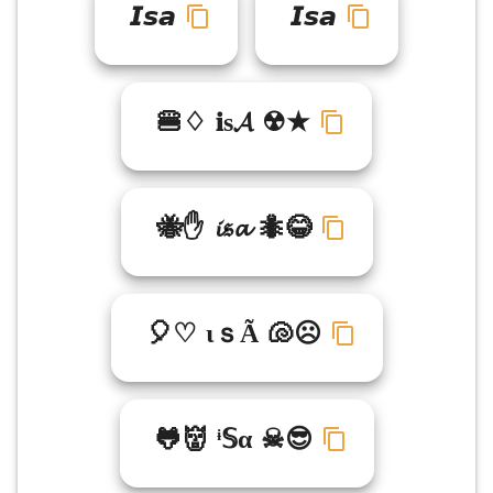
𝙄𝙨𝙖
𝙄𝙨𝙖
🍔♢ 𝐢ѕ𝓐 ☢★
🐝✋ 𝓲𝔰𝓪 🐜😂
🎈♡ ιｓÃ 🐚☹
🐸👹 ᶤ𝕊α ☠😎