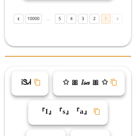
10000
…
5
4
3
2
1
ᎥᏕᏗ
✩ 🎀 𝐼𝓈𝒶 🎀 ✩
『I』『s』『a』