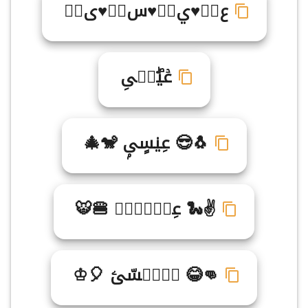
ع♥ࣽ♥ي♥ّ♥س♥ۤ♥ى♥ُ
عۡيۖسࣸىِ
🐧😎 عِي۟سٍىۭ 🐒🎄
✌🐍 عِيࣺس۬ىࣼ 🍔🐯
👊😂 عࣽيࣴسّىۧ 🎈♔