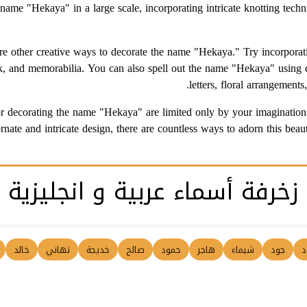
he name "Hekaya" in a large scale, incorporating intricate knotting tec
 are other creative ways to decorate the name "Hekaya." Try incorporat
k, and memorabilia. You can also spell out the name "Hekaya" using d
letters, floral arrangement
s for decorating the name "Hekaya" are limited only by your imaginati
rnate and intricate design, there are countless ways to adorn this bea
زخرفة أسماء عربية و انجليزية
د
جود
شيماء
هاجر
حمود
صالح
خديجة
تهاني
خالد