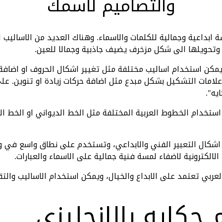
والتصاميم لاسمك
 ابداعية وجمالية للكلمات والاسماء. وهناك العديد من الاساليب
ة، وتحويلها الى شكل مزخرف يضيف جاذبية وجمالا للعين.
 يمكن استخدام اساليب مختلفة مثل تغيير اشكال الحروف او اضاف
لامات التشكيل بشكل مبدع مثل اضافة حركات زيادة او تنوين. على
يه".
 استخدام الخطوط العربية المختلفة مثل الخط الديواني او الخط ا
 اشكال التعبير الفني والابداعي، وتستخدم على نطاق واسع في و
لالكترونية لاضفاء لمسة فنية جمالية على الاسماء والعبارات.
العربي تعتمد على الابداع والخيال، ويمكن استخدام الاساليب والتق
حكايه بالانجليزي