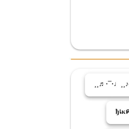
¸¸♬·¯·♩¸¸♪·