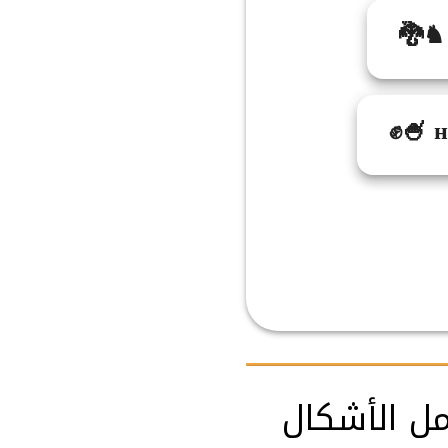
🐉♞ 
✊🍧 
مل الأشكال