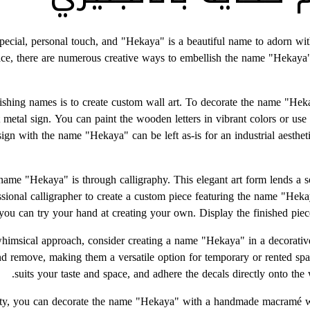
ecial, personal touch, and "Hekaya" is a beautiful name to adorn with a
pace, there are numerous creative ways to embellish the name "Hekaya" 
ishing names is to create custom wall art. To decorate the name "Heka
 metal sign. You can paint the wooden letters in vibrant colors or use
sign with the name "Hekaya" can be left as-is for an industrial aesthet
ame "Hekaya" is through calligraphy. This elegant art form lends a so
ssional calligrapher to create a custom piece featuring the name "Heka
 you can try your hand at creating your own. Display the finished piece
himsical approach, consider creating a name "Hekaya" in a decorative
nd remove, making them a versatile option for temporary or rented spac
suits your taste and space, and adhere the decals directly onto the 
rafty, you can decorate the name "Hekaya" with a handmade macramé w