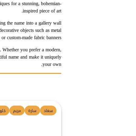
hniques for a stunning, bohemian-
inspired piece of art.
ing the name into a gallery wall
ecorative objects such as metal
s, or custom-made fabric banners.
on. Whether you prefer a modern,
utiful name and make it uniquely
your own.
سعاد
سارة
مريم
خلو