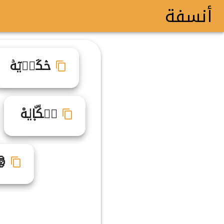
أنسفة
حۛكَاࣷيٓهۡ
حࣶكۜا۪يٰهْ
🎅