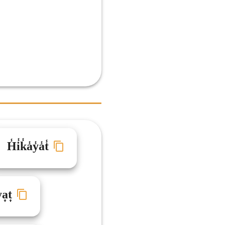
H̾i̾k̾a̾y̾a̾t̾
a͎t͎