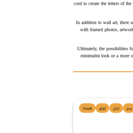
cord to create the letters of t
In addition to wall art, there
with framed photos, artwor
Ultimately, the possibilitie
minimalist look or a more o
ريم
ليان
لولو
هيفاء