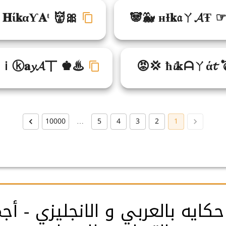
𝐇ί𝐤αƳ𝐀ᵗ 👹🎀
🐼🐳 нƗ𝐤𝔞ㄚ𝓐Ŧ 
нｉⓚ𝐚𝔂𝓐丅 ♚♨
😡💢 ħ𝓲𝕜ᗩㄚά𝓽 
10000
…
5
4
3
2
1
كايه بالعربي و الانجليزي - أج