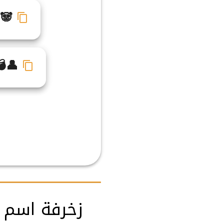
☞🐼
💣👤
زخرفة اسم ح