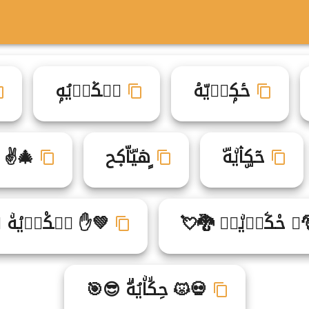
حٔكۭاࣵيّهۘ
حࣸك۫ا۬يُهۭ
حٓكۣاۛيۨهۜ
ٍهۤيۜاّك۪ح
🎄✌ ح
♘ ح۠كۧاࣴيۨهࣷ 🐉💘
💚✋ حࣼك۠اࣳيۘهۨ 
💀😾 حِكۙاۨيُهۗ 😎🎯