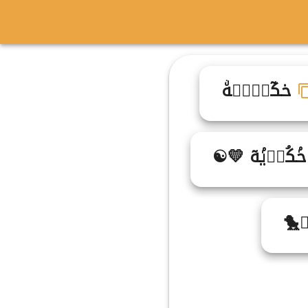
ح۟كٓاࣴيࣸهۨ
ۢكُا۬يۢهٓ 💛☯
♜🐤