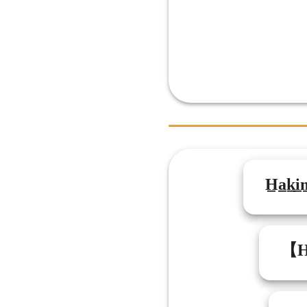
H̲a̲k̲i̲
【