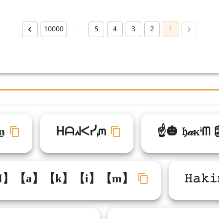
10000
…
5
4
3
2
1
m̲
ᕼᗩᖽᐸᓰᘻ
☝🎃 𝔥𝒶кᶤᗰ 
H】【a】【k】【i】【m】
𝙷𝚊𝚔𝚒