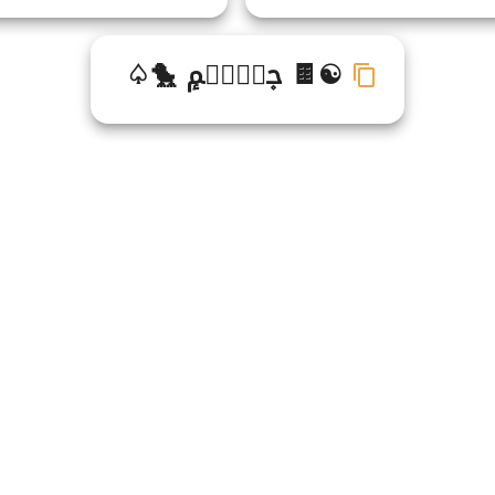
☯🍫 ح۪كࣷي۬مٕ 🐤♤