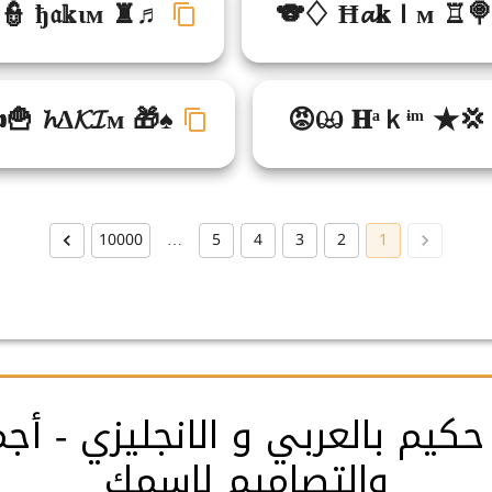
👮 ђ𝔞𝕜ιм ♜♬
🐨♢ Ħ𝓪𝐤Ｉм ♖
🍟 𝓱Δ𝓚𝓘м 🎁♠
😡ඏ 𝐇ᵃｋᶤᵐ ★💢
10000
…
5
4
3
2
1
حكيم بالعربي و الانجليزي - أ
والتصاميم لاسمك