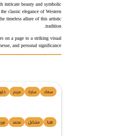
th intricate beauty and symbolic
 the classic elegance of Western
 timeless allure of this artistic
tradition.
s on a page to a striking visual
inesse, and personal significance.
سعاد
سارة
مريم
خلو
هيا
مشاعل
محمد
نور