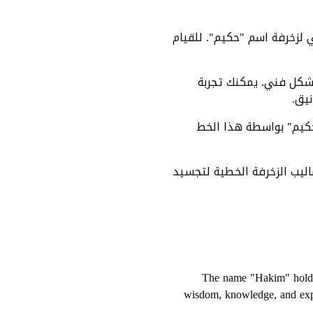
بي لزخرفة اسم "حكيم". للقيام
بشكل فني. يمكنك تجربة
يق.
"حكيم" بواسطة هذا الخط
ليب الزخرفة الخطية لتجسيد
The name "Hakim" holds s
wisdom, knowledge, and expe