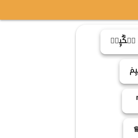
حࣶكۖيۭمࣼ
حࣵك
『
