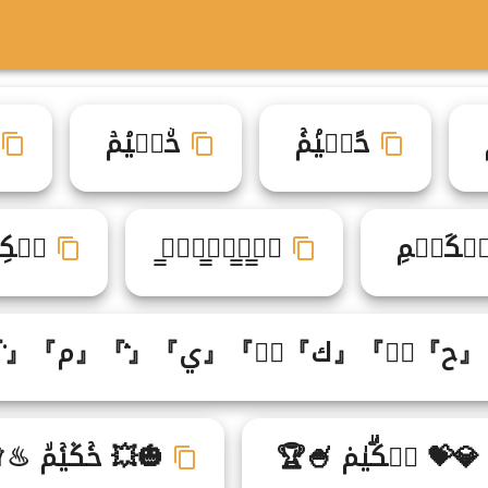
حۨكࣾيۘمۡ
حًكࣴيۢمۚ
ِيِم۟
ح̲̲ٔك̲̲ࣾي̲̲ࣸم̲̲ࣳ
حࣺكَي۬م
ح』『ٓ』『ك』『َ』『ي』『ۛ』『م』『۟』
💥 حۚك۫يۚمۙ ♨♕
💎💝 حࣼكۗيٰم۟ 🍧🏆