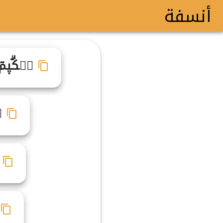
أنسفة
حࣸكۗي۪مٓ
ح