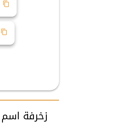

جمل الأشكال