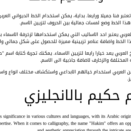
تعتبر فنا جميلا ورايعا. بداية، يمكن استخدام الخط الديواني العر
هذا الخط وضع لمسات جمالية بين الحروف لتزيين الاسم.
لعربي يعتبر احد الاساليب التي يمكن استخدامها لزخرفة الاسماء 
ا الخط واضافة عناصر تزيينية مميزة للحصول على شكل جمالي وان
 العربي يعد خيارا رايعا لتزيين الاسماء. يمكنك تجربة كتابة اسم 
المختلفة والزخارف لاضافة جاذبية الى الاسم.
ن العربي استخدام خيالهم الابداعي واستكشاف مختلف انواع واسا
.
 حكيم بالانجليزي
ignificance in various cultures and languages, with its Arabic origi
rtise. When it comes to calligraphy, the name "Hakim" offers an oppo
and aesthetic appreciation through the intricate and 