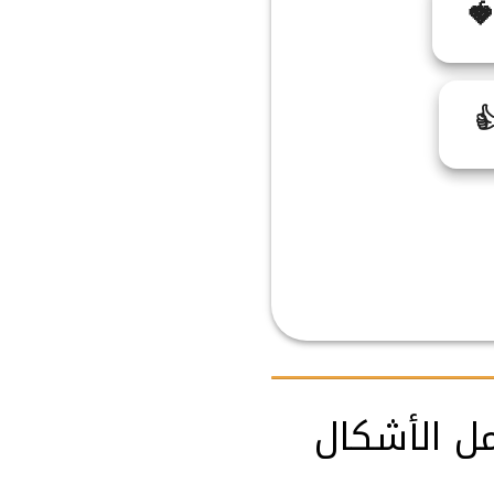
🍓

زخرفة اسم 