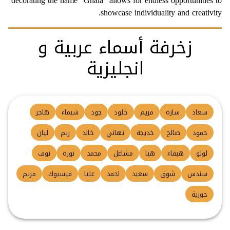
decorating the name "Ghala" allows for endless opportunities to
showcase individuality and creativity.
زخرفة أسماء عربية و
انجليزية
سعاد
سارة
مريم
خلود
جود
شيماء
هاجر
حمود
صالح
خديجة
تهاني
خالد
ريم
ليان
لولو
هيفاء
هيا
مشاعل
محمد
نورة
نوف
سندس
شوق
سعيد
احمد
عليا
فيسبوك
مريم
حورية