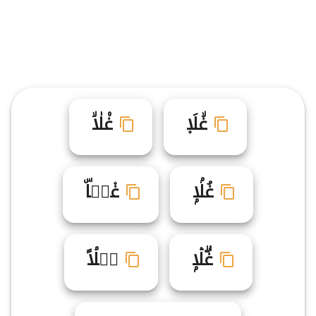
غۙلَا۪
غ۠لٰاۙ
غُلۢاۭ
غ۫لࣾاۜ
غۗلۛاۭ
غࣴلۘاً