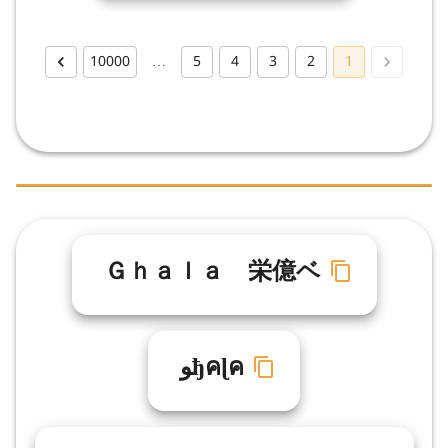
10000
…
5
4
3
2
1
Ｇｈａｌａ 栄億ベ
ﻮђคɭค