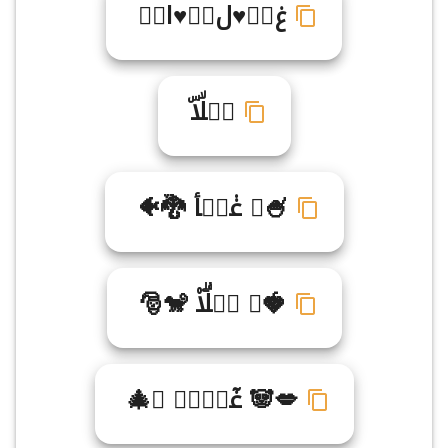
غ♥ّ♥ل♥ۤ♥ا♥ۭ
غࣸلۙاۜ
🍧♜ غ۟لࣸأ 🐉🐠
🍓♚ غࣸلۗا۠ 🐒🎅
💋🐼 غٓلۤاࣺ ♕🎄