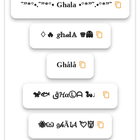
˜”*°•.˜”*°• Ghala •°*”˜.•°*”˜
♢🔥 𝑔𝕙𝒶𝕝𝔸 ♕👻
Ghålå
🐒🐟 ق𝓗αⓁᗩ 🐍♩
🐝ඏ 𝔤𝒽Ã𝓵𝓐 💘👹