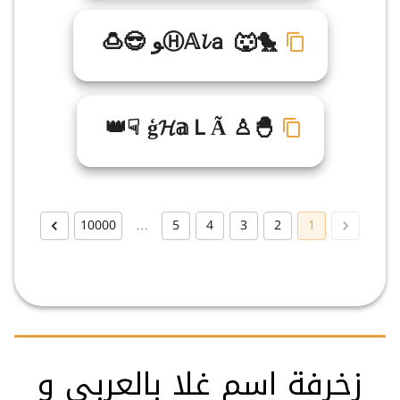
🍮😎 ﻮⒽ𝔸𝓵ａ 🐺🐤
👑☟ ģ𝓗𝕒ＬÃ ♙🐣
10000
…
5
4
3
2
1
زخرفة اسم غلا بالعربي و