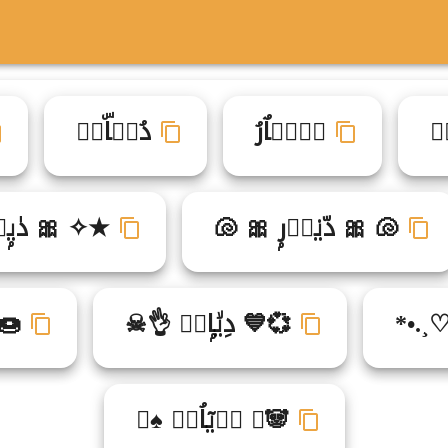
ࣹ
دࣹيࣶاٌرُ
دُيࣹاۜرࣹ
🐚 🎀 دّي۟اࣵرۭ 🎀 🐚
★✧ 🎀 دٰيۭ
 ♡¸.•*
💞💙 دِيۙاۭرࣴ 👌☠
🍩
🐼☆ دࣷيٓاُرࣻ ♠♡