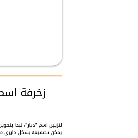
زخرفة اسم 
لتزيين اسم "ديار"، نبدا بتحو
يمكن تصميمه بشكل دايري مع تف