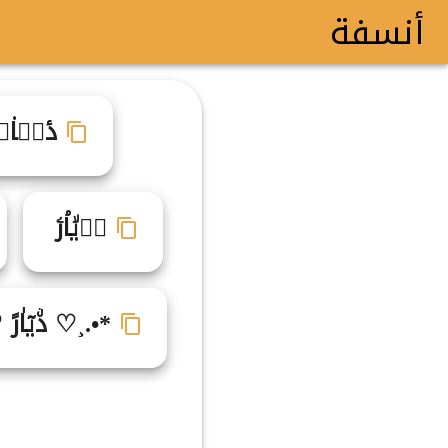
أنسفة
دٔيࣺا۟ر
دࣳيۙاۘرۧ
*•.¸♡ دۨيٓاٰرً