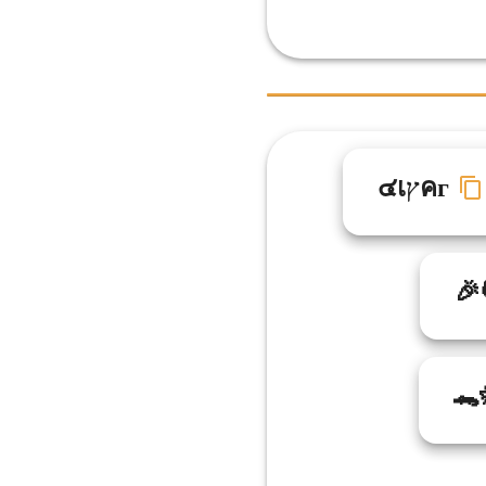
๔เץคг
🐊