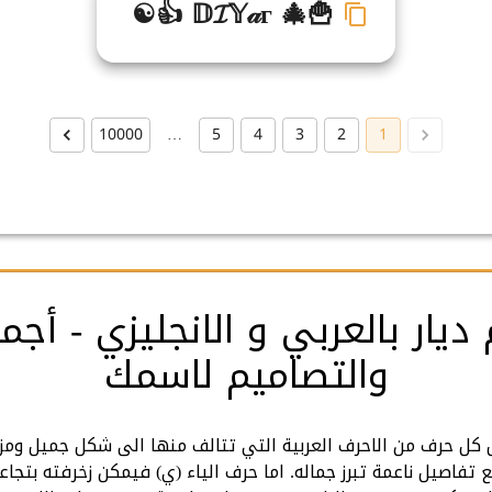
☯👍 𝔻𝓘𝕐𝒶г 🎄🍟
10000
…
5
4
3
2
1
ديار بالعربي و الانجليزي - أجم
والتصاميم لاسمك
يل كل حرف من الاحرف العربية التي تتالف منها الى شكل جميل ومزخ
اصيل ناعمة تبرز جماله. اما حرف الياء (ي) فيمكن زخرفته بتجاعيد