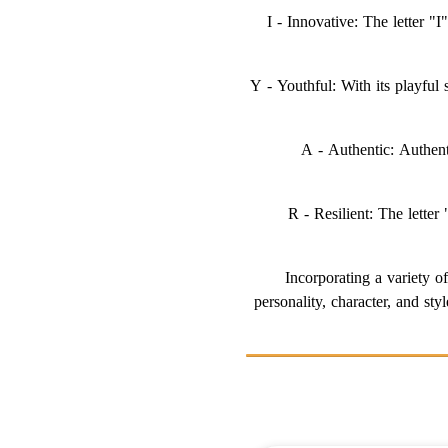
I - Innovative: The letter "I
Y - Youthful: With its playful 
A - Authentic: Authent
R - Resilient: The letter
Incorporating a variety o
personality, character, and st