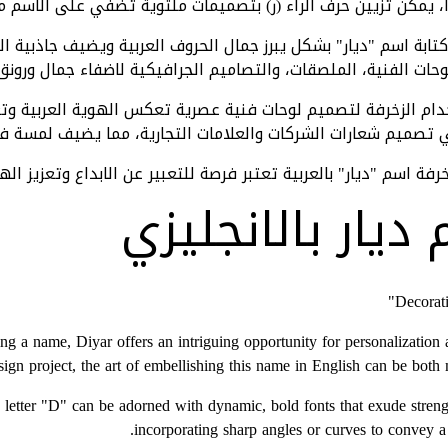
، يمكن تزيين حرف الراء (ر) بتصميمات ملتوية تضفي على الاسم م
تابة اسم "ديار" بشكل يبرز جمال الحروف العربية ويضيف جاذبية ال
حات الفنية، الملصقات، والتصاميم الجرافيكية لاضفاء جمال ورونق
ام الزخرفة لتصميم لوحات فنية عصرية تعكس الهوية العربية وتعزز
تصميم شعارات الشركات والعلامات التجارية، مما يضيف لمسة فني
فة اسم "ديار" بالعربية تعتبر فرصة للتعبير عن الابداع وتعزيز الهو
ديار بالانجليزي
g a name, Diyar offers an intriguing opportunity for personalization an
sign project, the art of embellishing this name in English can be both 
e letter "D" can be adorned with dynamic, bold fonts that exude stren
incorporating sharp angles or curves to convey a