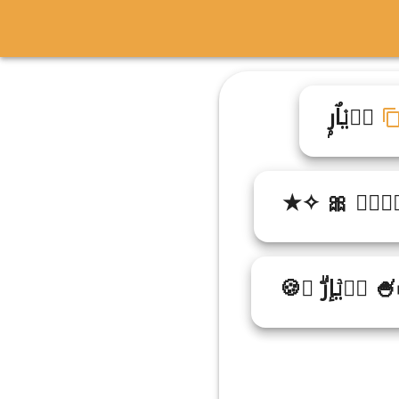
د۬ي۫اٌرۭ
اࣸرࣷ 🎀 ✧★
 دࣸيۡإرۗ ♤🍪