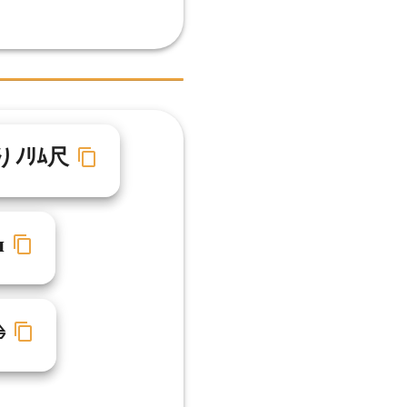
りﾉﾘﾑ尺
я
⛵