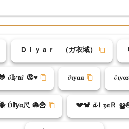
Ｄｉｙａｒ （ガ衣域）
∂ιуα
∂ιуαя
🎉🐸 ∂𝕀ץ𝐚ŕ 😡♥
🐝 Ď𝕀𝕪α尺 🐙🍟
💔🐒 𝓭Ｉ𝔶𝔞Ｒ ൠ