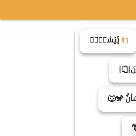
بۚيۛسۚاࣵنࣷ
̲ن][̲̅ۙ]
أنۗ 🐒🐺