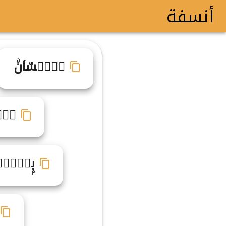
أنسفة
بࣽيࣸسّاۤنۨ
ب۬ي
بۭيࣸسࣻا