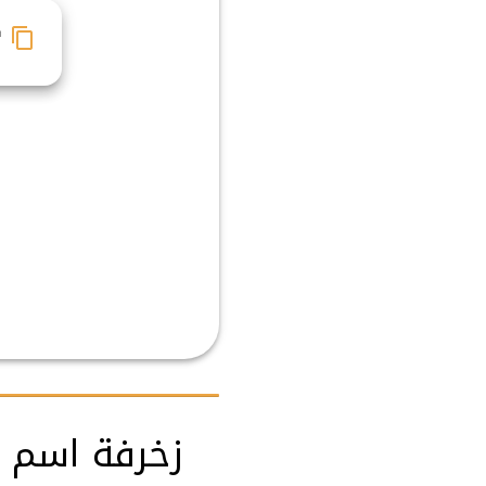

جمل الأشكال