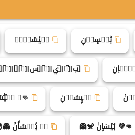
بۨيࣾسٕاࣵن۪
بࣷي۠سًاࣳنࣺ
ࣾسࣷا۪نِ
[̲̅ب][̲̅ۘ][̲̅ي][ٌ̲̅][̲̅س][ٌ̲̅][̲̅ا][̲۪̅][̅
ࣺن۟
بࣵيٍسٌاࣺن۪
👊☟ بࣶيۖسٌ
👊💜 بُيۘسۧاٍنٰ 🐒👻
★♧ بۢيࣴسٌاۙن۠ 👻