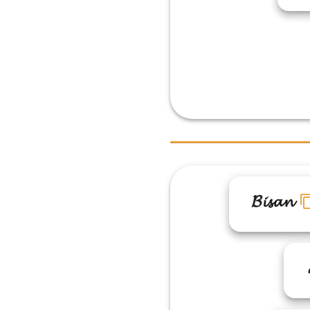
𝓑𝓲𝓼𝓪𝓷