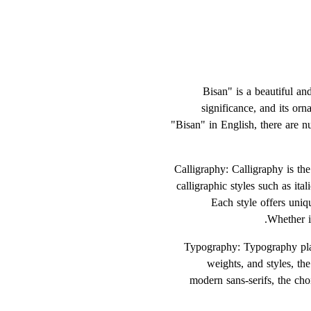
"Bisan" is a beautiful a
significance, and its or
"Bisan" in English, there are n
1. Calligraphy: Calligraphy is 
calligraphic styles such as it
Each style offers uniq
Whether it
2. Typography: Typography pla
weights, and styles, th
modern sans-serifs, the cho