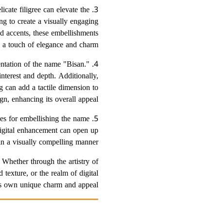
icate filigree can elevate the
ng to create a visually engaging
nd accents, these embellishments
 a touch of elegance and charm.
sentation of the name "Bisan."
 interest and depth. Additionally,
g can add a tactile dimension to
gn, enhancing its overall appeal.
ties for embellishing the name
 digital enhancement can open up
in a visually compelling manner.
 Whether through the artistry of
 texture, or the realm of digital
ts own unique charm and appeal.