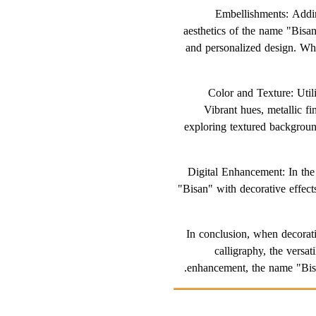
3. Embellishments: Addi
aesthetics of the name "Bisan
and personalized design. Whe
4. Color and Texture: Ut
Vibrant hues, metallic fin
exploring textured background
5. Digital Enhancement: In th
"Bisan" with decorative effect
In conclusion, when decoratin
calligraphy, the versat
enhancement, the name "Bisa