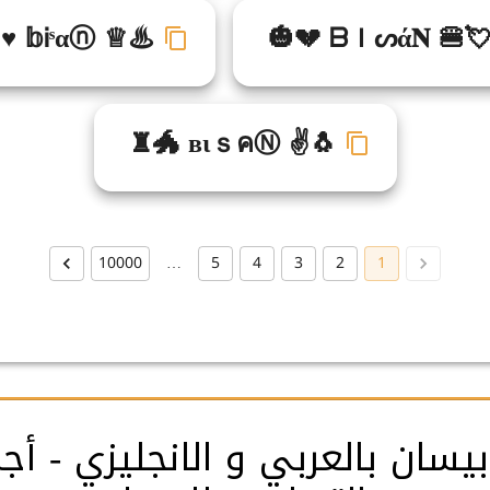
♥ 𝕓Ꭵˢαⓝ ♕♨
🎃💔 ᗷＩᔕά𝐍 🍔
♜🐲 вιｓคⓃ ✌🐧
10000
…
5
4
3
2
1
بيسان بالعربي و الانجليزي - أ