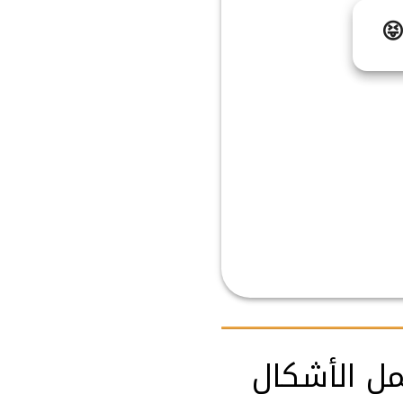

زخرفة اسم 