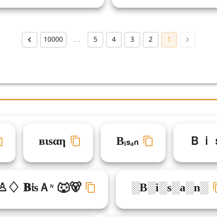
10000
…
5
4
3
2
1
вιѕαη
Bᵢₛₐₙ
Ｂｉ
♙♢ 𝐁𝔦sＡᶰ 🐺🐻
░B░i░s░a░n░